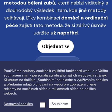
metodou bělení zubů
, která nabízí viditelný a
dlouhodobý výsledek i tam, kde jiné metody
selhávají. Díky kombinaci
domácí a ordinační
péče
zajistí tato metoda, že si zářivý úsměv
udržíte
už napořád
.
Objednat se
+420 774 444 902
Používáme soubory cookies k zajištění funkčnosti webu a s Vaším
souhlasem i mj. k personalizaci obsahu našich webových stránek.
Kliknutím na tlačítko „Souhlasím“ souhlasíte s využívaním cookies
a předáním údajů o chování na webu pro zobrazení cílené
reklamy na sociálních sítích a reklamních sítích na dalších
Obrázek
webech.
Nastavení cookies
Souhlasím