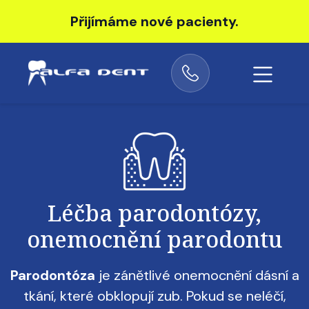
Přijímáme nové pacienty.
Obrázek
Léčba parodontózy,
onemocnění parodontu
Parodontóza
je zánětlivé onemocnění dásní a
tkání, které obklopují zub. Pokud se neléčí,