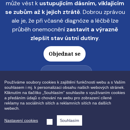
může vést k
ustupujícím dásním, viklajícím
se zubům až k jejich ztrátě
. Dobrou zprávou
ale je, že při včasné diagnóze a léčbě lze
průběh onemocnění
zastavit a výrazně
zlepšit stav ústní dutiny
.
Objednat se
+420 774 444 902
Používáme soubory cookies k zajištění funkčnosti webu a s Vaším
souhlasem i mj. k personalizaci obsahu našich webových stránek.
Kliknutím na tlačítko „Souhlasím“ souhlasíte s využívaním cookies
a předáním údajů o chování na webu pro zobrazení cílené
reklamy na sociálních sítích a reklamních sítích na dalších
webech.
Obrázek
Nastavení cookies
Souhlasím