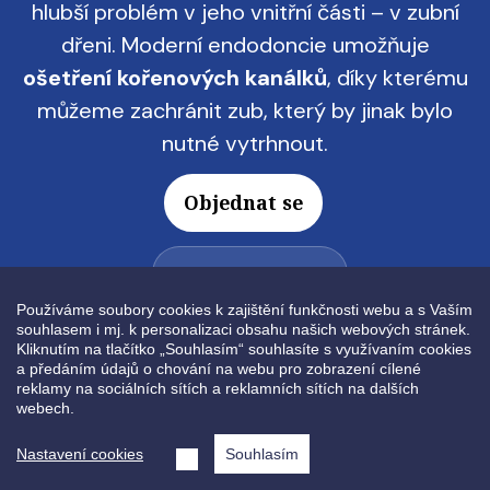
hlubší problém v jeho vnitřní části – v zubní
dřeni. Moderní endodoncie umožňuje
ošetření kořenových kanálků
, díky kterému
můžeme zachránit zub, který by jinak bylo
nutné vytrhnout.
Objednat se
+420 774 444 902
Používáme soubory cookies k zajištění funkčnosti webu a s Vaším
souhlasem i mj. k personalizaci obsahu našich webových stránek.
Kliknutím na tlačítko „Souhlasím“ souhlasíte s využívaním cookies
a předáním údajů o chování na webu pro zobrazení cílené
reklamy na sociálních sítích a reklamních sítích na dalších
Obrázek
webech.
Nastavení cookies
Souhlasím